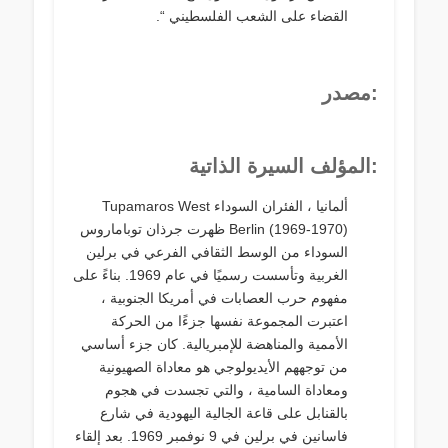
القضاء على الشعب الفلسطيني “.
:مصدر
:المؤلف السيرة الذاتية
ألمانيا ، الفئران السوداء Tupamaros West
Berlin (1969-1970) ظهرت جرذان توباماروس
السوداء من الوسط الثقافي الفرعي في برلين
الغربية وتأسست رسميًا في عام 1969. بناءً على
مفهوم حرب العصابات في أمريكا الجنوبية ،
اعتبرت المجموعة نفسها جزءًا من الحركة
الأممية والمناهضة للإمبريالية. كان جزء أساسي
من توجههم الأيديولوجي هو معاداة الصهيونية
ومعاداة السامية ، والتي تجسدت في هجوم
بالقنابل على قاعة الجالية اليهودية في شارع
فاسانين في برلين في 9 نوفمبر 1969. بعد إلقاء