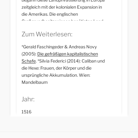
zeitgleich mit der kolonialen Expansion in
die Amerikas. Die englischen
Großgrundbesitzer:innen benötigten Land
für ihre Schafe, um den Textilmanufakturen
Zum Weiterlesen:
in Flandern/Belgien mehr Wolle (deren
Preis stark angestiegen war) liefern zu
*Gerald Faschingeder & Andreas Novy
können. Landflucht und Verarmung waren
(2005):
Die gefräßigen kapitalistischen
die Folgen.
Schafe
. *Silvia Federici (2014): Caliban und
die Hexe: Frauen, der Körper und die
ursprüngliche Akkumulation. Wien:
Mandelbaum
Jahr:
1516