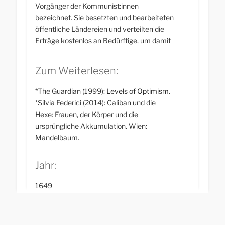
Vorgänger der Kommunist:innen
bezeichnet. Sie besetzten und bearbeiteten
öffentliche Ländereien und verteilten die
Erträge kostenlos an Bedürftige, um damit
für eine umfassende Landreform und das
Gemeineigentum zu werben. Diesen
Zum Weiterlesen:
Frühkommunismus begründete Winstanley
ausschließlich aus der Bibel heraus. Die
*The Guardian (1999):
Levels of Optimism
.
Digger-Kommunen, die sich überall in
*Silvia Federici (2014): Caliban und die
England gebildet hatten, wurden 1651
Hexe: Frauen, der Körper und die
endgültig zerschlagen. Meistens waren
ursprüngliche Akkumulation. Wien:
dafür die lokalen Landbesitzer
Mandelbaum.
verantwortlich.
Jahr:
1649