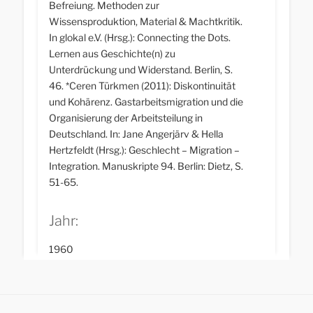
Befreiung. Methoden zur
Lohnarbeit in der Türkei (in der familiären
Wissensproduktion, Material & Machtkritik.
Landwirtschaft, in der halb-ökonomisierten
In glokal e.V. (Hrsg.): Connecting the Dots.
Agrarwirtschaft als auch in den Industrien).
Lernen aus Geschichte(n) zu
Unterdrückung und Widerstand. Berlin, S.
46. *Ceren Türkmen (2011): Diskontinuität
und Kohärenz. Gastarbeitsmigration und die
Organisierung der Arbeitsteilung in
Deutschland. In: Jane Angerjärv & Hella
Hertzfeldt (Hrsg.): Geschlecht – Migration –
Integration. Manuskripte 94. Berlin: Dietz, S.
51-65.
Jahr:
1960