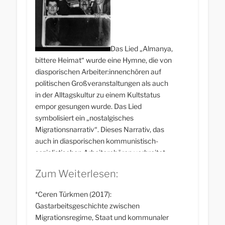
staatlichen Repression nach dem
Militärputsch 1980 in der Türkei Schutz zu
suchen.
Das Lied „Almanya,
bittere Heimat“ wurde eine Hymne, die von
diasporischen Arbeiter:innenchören auf
politischen Großveranstaltungen als auch
in der Alltagskultur zu einem Kultstatus
empor gesungen wurde. Das Lied
symbolisiert ein „nostalgisches
Migrationsnarrativ“. Dieses Narrativ, das
auch in diasporischen kommunistisch-
sozialistischen Arbeiterchören verbreitet
war, bestand auch in einer Vermännlichung
Zum Weiterlesen:
der Migrationsdynamik. Es gab zwar
regionale Unterschiede, aber schon seit den
*Ceren Türkmen (2017):
1950er Jahren gab es auch weibliche
Gastarbeitsgeschichte zwischen
Arbeitsmigration nach Europa. Ebenfalls
Migrationsregime, Staat und kommunaler
unterschlägt das Lied die weibliche