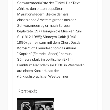
Schwarzmeerküste der Türkei. Der Text
zählt zu den ersten populären
Migrationsliedern, die die damals
einsetzende Arbeitsmigration aus der
Schwarzmeerregion nach Europa
begleitete. 1977 bringen die Musiker Ruhi
Su (1912-1985); Sümeyra Çakir (1946-
1990) gemeinsam mit dem Chor „Dostlar
Korosu“ (dt. Freundeschor) das Album
"Kapıları" (Fremde Länder)“ heraus.
Sümeyra starb im politischen Exil in
Frankfurt. Nachdem sie 1980 in Westberlin
auf einem Konzert, das der
(türkischsprachige) Westberliner
Arbeiterchor, in dem politisch organisierte
Arbeitsmigrant:innen musikalisch
Kontext:
zusammenkamen, die kommunistische
Internationale gesungen hatte, musste sie
in Deutschland bleiben, um vor der