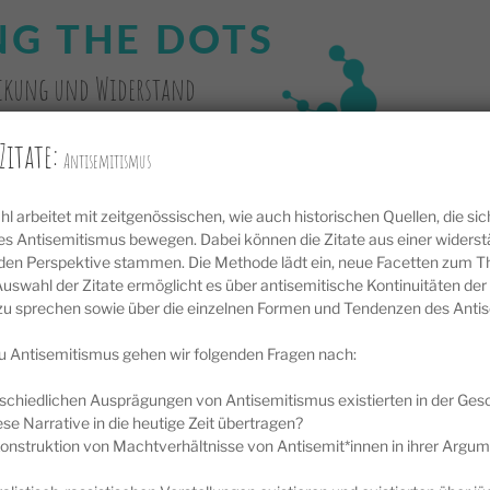
G THE DOTS
ückung und Widerstand
INTERGRÜNDE
ZEITSTRAHLMETHODE
IMPRESSUM
Zitate:
Antisemitismus
ahl arbeitet mit zeitgenössischen, wie auch historischen Quellen, die si
s Antisemitismus bewegen. Dabei können die Zitate aus einer widerst
den Perspektive stammen. Die Methode lädt ein, neue Facetten zum 
Auswahl der Zitate ermöglicht es über antisemitische Kontinuitäten der 
zu sprechen sowie über die einzelnen Formen und Tendenzen des Anti
zu Antisemitismus gehen wir folgenden Fragen nach:
Hundert Flüchtlinge, noch eine Fähre / Denn die
Nachde
Freimaurer wollen uns ficken […] / Junge ich rede
geschl
schiedlichen Ausprägungen von Antisemitismus existierten in der Ges
kein Mist denn ich war da / Wenn diese Bomben
dass ic
se Narrative in die heutige Zeit übertragen?
zersplittern im Basar / Wie bei den Brüdern in
Praxis 
Konstruktion von Machtverhältnisse von Antisemit*innen in ihrer Argu
Bagdad und Gaza […] / Und dieses blutende Herz
sodass
ja es schlägt für / Für meine Heimat und Freiheit
werden