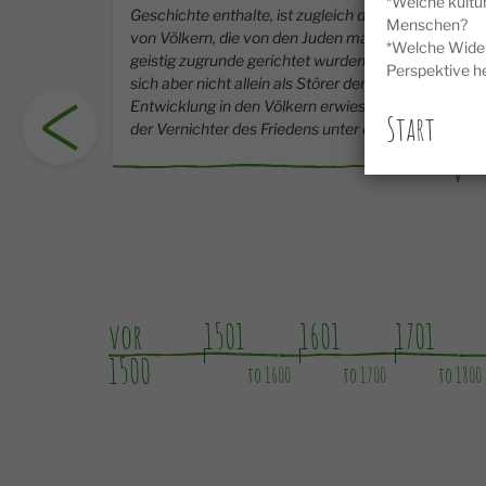
*Welche kultur
Geschichte enthalte, ist zugleich die Geschichte
Menschen?
von Völkern, die von den Juden materiell und
*Welche Wider
geistig zugrunde gerichtet wurden. Der Jude hat
Perspektive h
sich aber nicht allein als Störer der natürlichen
Entwicklung in den Völkern erwiesen. Er ist auch
Start
der Vernichter des Friedens unter den Völkern.
vor
1501
1601
1701
1500
to 1600
to 1700
to 1800