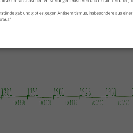
alistisch-rassistischen Vorstellungen existieren und existierten über j
der Menschen / Doch bis dahin heißt es, weiter
noch kämpfen / Denn die Freimaurer wollen uns
stände gab und gibt es gegen Antisemitismus, insbesondere aus einer
ficken.
eraus”
1801
1851
1901
1926
1951
to 1850
to 1900
to 1925
to 1950
to 1975