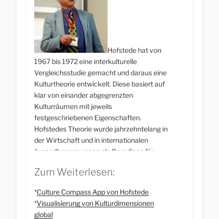
Hofstede hat von
1967 bis 1972 eine interkulturelle
Vergleichsstudie gemacht und daraus eine
Kulturtheorie entwickelt. Diese basiert auf
klar von einander abgegrenzten
Kulturräumen mit jeweils
festgeschriebenen Eigenschaften.
Hofstedes Theorie wurde jahrzehntelang in
der Wirtschaft und in internationalen
Jugendbegegnungen als Grundlage für
interkulturelles Lernen und interkulturelles
Zum Weiterlesen:
Management genutzt. Ein Kulturraum ist
für ihn gleichbedeutend mit einer Nation. Er
*
Culture Compass App von Hofstede
wurde u.a. dafür kritisiert, Unterschiede
*
Visualisierung von Kulturdimensionen
innerhalb eines Landes zu ignorieren. Auch
global
seine Culture Compass App