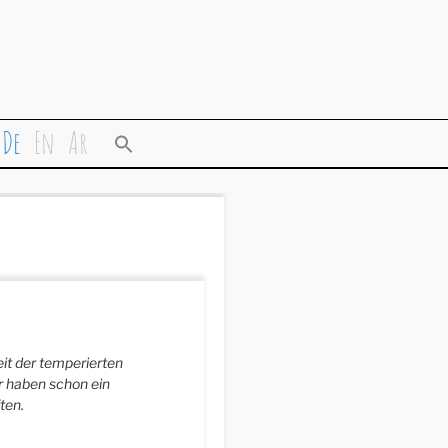
De
En
Ar
eit der temperierten
r haben schon ein
ten.