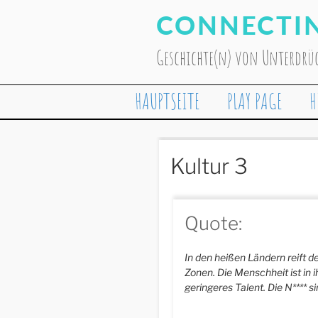
Zum
CONNECTIN
Inhalt
springen
Geschichte(n) von Unterdr
HAUPTSEITE
PLAY PAGE
H
Kultur 3
Quote:
In den heißen Ländern reift d
Zonen. Die Menschheit ist in
geringeres Talent. Die N**** s