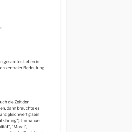
r.
in gesamtes Leben in
on zentraler Bedeutung.
ch die Zeit der
ren, dann brauchte es
ganz gleichwertig sein
ufklärung“). Immanuel
ität", "Moral",