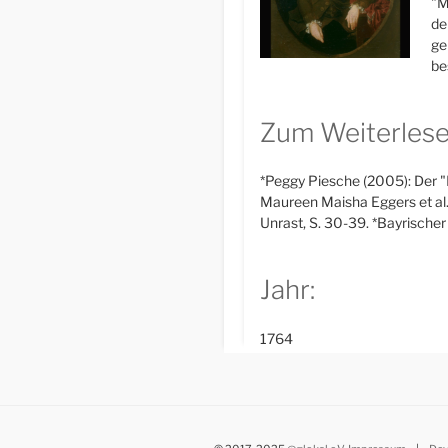
"M
de
ge
be
Zum Weiterlese
*Peggy Piesche (2005): Der "F
Maureen Maisha Eggers et al.
Unrast, S. 30-39. *Bayrische
Jahr:
1764