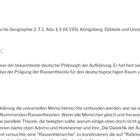
he Geographie 2. T. 1. Abs. § 3 (IX 195). Königsberg: Göbbels und Unze
:
r der bekannteste deutsche Philosoph der Aufklärung. Er hat fast se
 bei der Prägung der Rassentheorie für den deutschsprachigen Raum v
klärung die universellen Menschenrechte verbunden werden, war sie au
fkommenden Rassentheorien.
Wenn alle Menschen gleich und frei wa
ne parallele Theorie, die belegten sollte, warum einige eben doch nicht 
nnen (siehe oben Adorno und Horkheimer und ihre „Die Dialektik der A
nt versuchte, eine "Rassenhierarchie" zu konstruieren, die auf "Rational