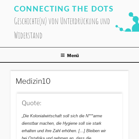
Zum
CONNECTING THE DOTS
Inhalt
springen
Geschichte(n) von Unterdrückung und
Widerstand
Menü
Medizin10
Quote:
„Die Kolonialwirtschaft soll sich die N***arme
dienstbar machen, die Hygiene soll sie stark
erhalten und ihre Zahl erhöhen. […] Bleiben wir
bei Ostafrika und nehmen an, dass die