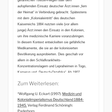
gefährlichen Tsetse-Fliegen oder dem
aufopfernden Einsatz deutscher Ärzt:
innen
„fern
der Heimat“ in Verbindung gebracht. Spätestens
mit dem „Kolonialeintritt“ des deutschen
Kaiserreichs 1884 nutzten viele (vor allem
junge) Ärzt:
innen
d
en Einsatz in den Kolonien
,
um
ihre medizinische Karriere voranzubringen.
In diesem Kontext entwickelten sie gefährliche
Medikamente, die sie an der kolonisierten
Bevölkerung
ausprobierten. Dies geschah
vor
allem in den Schlafkrankheits-
Konzentrationslagern und Lepraheimen in Togo,
Kamerun und „Deutsch-Ostafrika“.
Ab
1907
sollte es eine
„sozialere“ Kolonialpolitik
geben
,
Zum Weiterlesen:
basierend
auf „Humanität, Gerechtigkeit und
Mildtätigkeit“.
Allerdings waren auch hier die
*Wolfgang U. Eckart (1997):
Medizin und
„effektive Ausbeutung von Land und Leuten“ –
Kolonialimperialismus Deutschland 1884-
wie die im Zitat angesprochenen „Arme“, also
1945.
Verlag Ferdinand Schöningh:
die Arbeitskraft der Kolonisierten –
zum Erhalt
Paderborn.